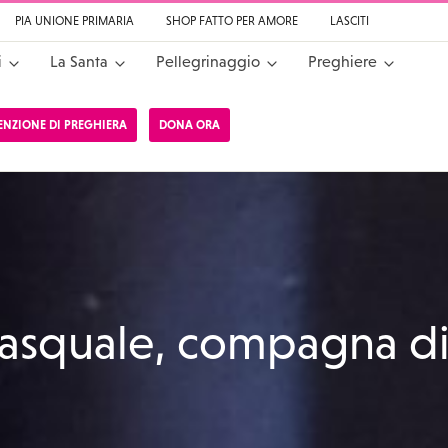
PIA UNIONE PRIMARIA
SHOP FATTO PER AMORE
LASCITI
i
La Santa
Pellegrinaggio
Preghiere
TENZIONE DI PREGHIERA
DONA ORA
a da Cascia
pasquale, compagna d