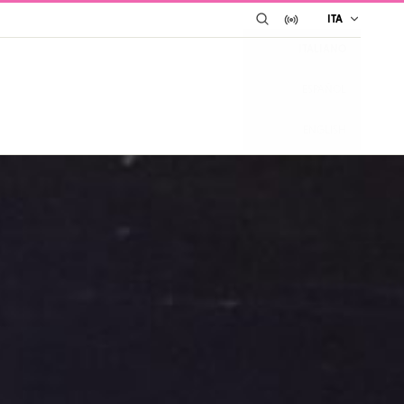
CERCA
IN DIRETTA SU YO
ITA
ITALIANO
ESPAÑOL
ENGLISH
i