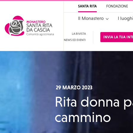
SANTA RITA
FONDAZIONE
Il Monastero
I luogh
LA RIVISTA
INVIA LA TUA IN
NEWS ED EVENTI
Santa Rita
Santuario di Santa Rit
29 MARZO 2023
Rita donna 
cammino