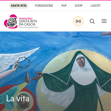
SANTA RITA
FONDAZIONE
PUP
SHOP
LASCITI
APRI
CERCA
IN DIRETTA SU YOU
Santa Rita
Santuario di Santa Rit
La vita