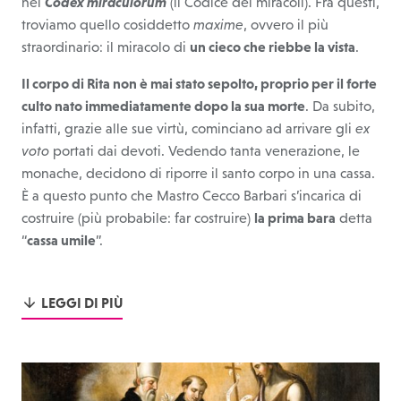
nel
Codex miraculorum
(il Codice dei miracoli). Fra questi,
troviamo quello cosiddetto
maxime
, ovvero il più
straordinario: il miracolo di
un cieco che riebbe la vista
.
Il corpo di Rita non è mai stato sepolto, proprio per il forte
culto nato immediatamente dopo la sua morte
. Da subito,
infatti, grazie alle sue virtù, cominciano ad arrivare gli
ex
voto
portati dai devoti. Vedendo tanta venerazione, le
monache, decidono di riporre il santo corpo in una cassa.
È a questo punto che Mastro Cecco Barbari s’incarica di
costruire (più probabile: far costruire)
la prima bara
detta
“
cassa umile
”.
LEGGI DI PIÙ