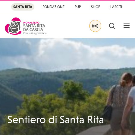
SANTA RITA
FONDAZIONE
PUP
SHOP
LASCITI
APRI
CERCA
IN DIRETTA SU YOU
Santa Rita
Santuario di Santa Rit
Sentiero di Santa Rita