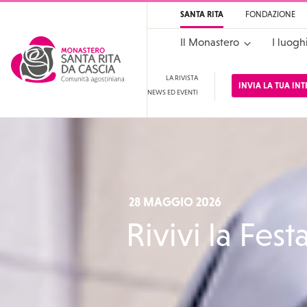
SANTA RITA
FONDAZIONE
Il Monastero
I luogh
LA RIVISTA
INVIA LA TUA IN
NEWS ED EVENTI
Santa Rita
Santuario di Santa Rit
28 MAGGIO 2026
Rivivi la Fest