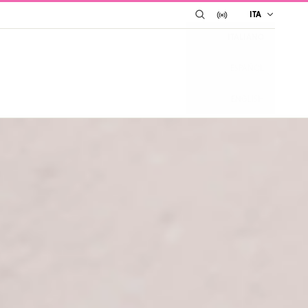
CERCA
IN DIRETTA SU YO
ITA
ITALIANO
ESPAÑOL
ENGLISH