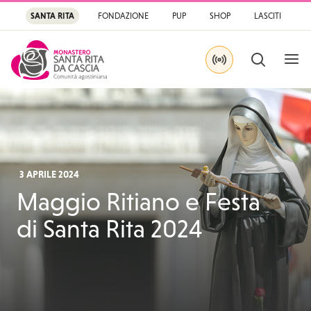
SANTA RITA
FONDAZIONE
PUP
SHOP
LASCITI
APRI
CERCA
IN DIRETTA SU YOU
Santa Rita
Santuario di Santa Rit
3 APRILE 2024
Maggio Ritiano e Festa
di Santa Rita 2024