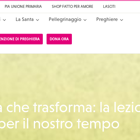
PIA UNIONE PRIMARIA
SHOP FATTO PER AMORE
LASCITI
i
La Santa
Pellegrinaggio
Preghiere
TENZIONE DI PREGHIERA
DONA ORA
a da Cascia
 che trasforma: la lez
 per il nostro tempo