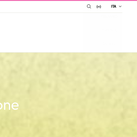
CERCA
IN DIRETTA SU YO
ITA
ITALIANO
ESPAÑOL
ENGLISH
ione