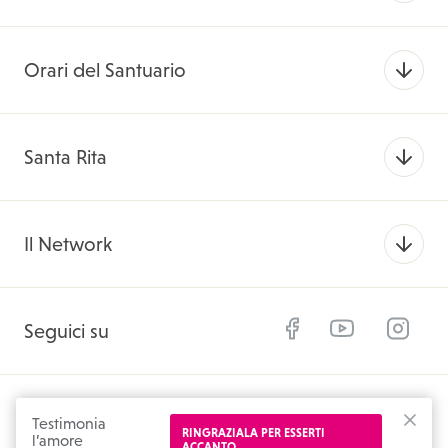
Orari del Santuario
Santa Rita
Il Network
Facebook
YouTube
Instagram
Seguici su
© 2026 SantaRitadaCascia.org
Testimonia
RINGRAZIALA PER ESSERTI
l’amore
CHIU
ACCANTO