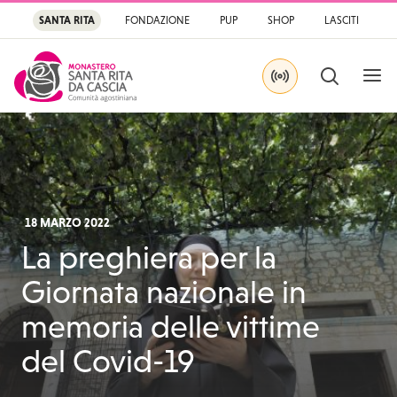
SANTA RITA
FONDAZIONE
PUP
SHOP
LASCITI
APRI
CERCA
IN DIRETTA SU YOU
Santa Rita
Santuario di Santa Rit
18 MARZO 2022
La preghiera per la
Giornata nazionale in
memoria delle vittime
del Covid-19