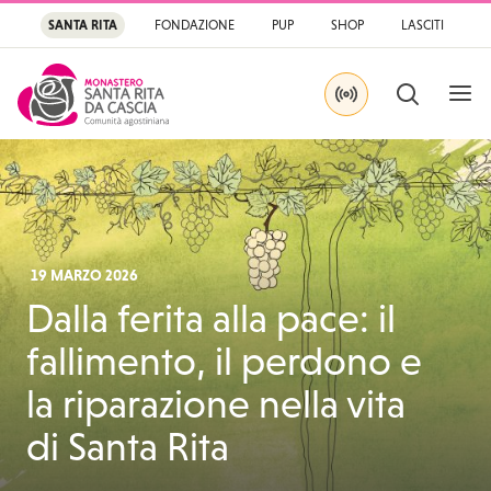
SANTA RITA
FONDAZIONE
PUP
SHOP
LASCITI
APRI
CERCA
IN DIRETTA SU YOU
Santa Rita
Santuario di Santa Rit
19 MARZO 2026
Dalla ferita alla pace: il
fallimento, il perdono e
la riparazione nella vita
di Santa Rita