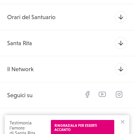
Orari del Santuario
Santa Rita
Il Network
Facebook
YouTube
Instagram
Seguici su
© 2026 SantaRitadaCascia.org
Testimonia
RINGRAZIALA PER ESSERTI
l’amore
CHIU
ACCANTO
di Santa Rita
Privacy Policy
Cookie Policy
Credits