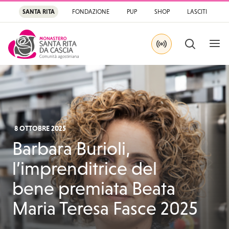
SANTA RITA
FONDAZIONE
PUP
SHOP
LASCITI
APRI
CERCA
IN DIRETTA SU YOU
Santa Rita
Santuario di Santa Rit
8 OTTOBRE 2025
Barbara Burioli,
l’imprenditrice del
bene premiata Beata
Maria Teresa Fasce 2025