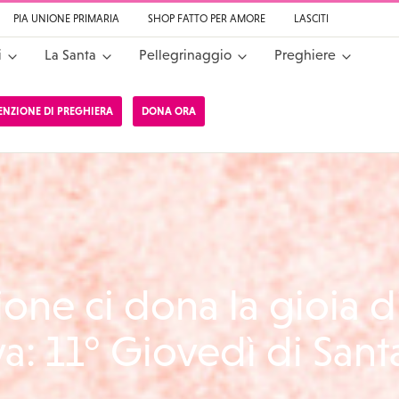
PIA UNIONE PRIMARIA
SHOP FATTO PER AMORE
LASCITI
i
La Santa
Pellegrinaggio
Preghiere
TENZIONE DI PREGHIERA
DONA ORA
a da Cascia
zione ci dona la gioia d
a: 11° Giovedì di Sant