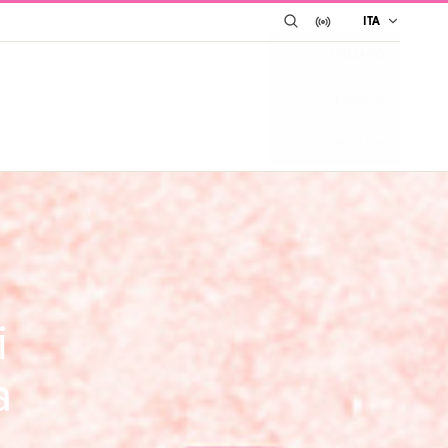
CERCA
IN DIRETTA SU YO
ITA
ITALIANO
ESPAÑOL
ENGLISH
i
a