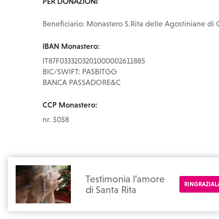
PER DONAZIONI
Beneficiario: Monastero S.Rita delle Agostiniane di 
IBAN Monastero:
IT87F0333203201000002611885
BIC/SWIFT: PASBITGG
BANCA PASSADORE&C
CCP Monastero:
nr. 5058
Testimonia l’amore
RINGRAZIALA
di Santa Rita
© 2026 SantaRitadaCascia.org
Privacy Policy
Cookie Policy