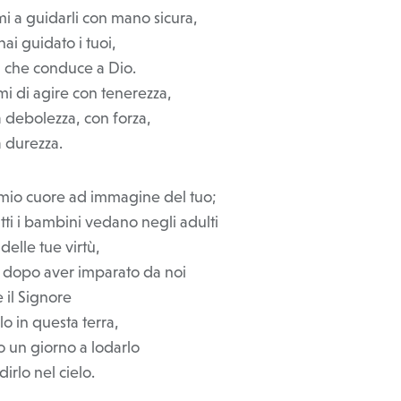
i a guidarli con mano sicura,
ai guidato i tuoi,
ia che conduce a Dio.
i di agire con tenerezza,
 debolezza, con forza,
 durezza.
 mio cuore ad immagine del tuo;
utti i bambini vedano negli adulti
o delle tue virtù,
, dopo aver imparato da noi
 il Signore
rlo in questa terra,
 un giorno a lodarlo
irlo nel cielo.