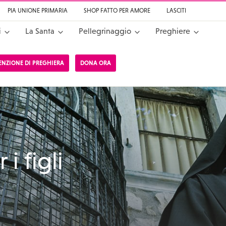
PIA UNIONE PRIMARIA
SHOP FATTO PER AMORE
LASCITI
i
La Santa
Pellegrinaggio
Preghiere
TENZIONE DI PREGHIERA
DONA ORA
a da Cascia
i figli