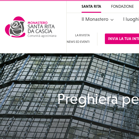
SANTA RITA
FONDAZIONE
Il Monastero
I luogh
LA RIVISTA
INVIA LA TUA IN
NEWS ED EVENTI
Santa Rita
Santuario di Santa Rit
Preghiera per 