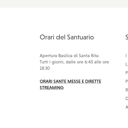
Orari del Santuario
Apertura Basilica di Santa Rita:
I
Tutti i giorni,
dalle ore 6:45 alle ore
L
18:30
P
ORARI SANTE MESSE E DIRETTE
P
STREAMING
R
D
A
Fa