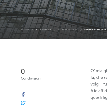
SANTA RITA
PREGHIERE
VITA QUOTIDIANA
PREGHIERA PER I FIGL
>
>
>
0
O’ mia gl
tu, che s
Condivisioni
volgi il
A te affid
questi fi
FACEBOOK
TWITTER