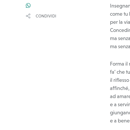
Insegnam
WHATSAPP
come tu h
CONDIVIDI
per la v
Concedim
ma senza
ma senza
Forma il
fa’ che t
il rifless
affinché
ad amare
e a servi
giungano
e a bened