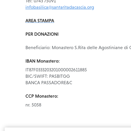
Tel: 0743 75091
infobasilica@santaritadacascia.org
AREA STAMPA
PER DONAZIONI
Beneficiario: Monastero S.Rita delle Agostiniane di 
IBAN Monastero:
IT87F0333203201000002611885
BIC/SWIFT: PASBITGG
BANCA PASSADORE&C
CCP Monastero:
nr. 5058