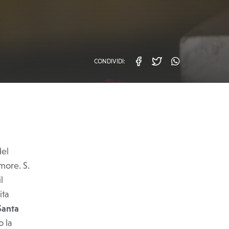
CONDIVIDI:
facebook
twitter
whatsa
del
amore. S.
l
ita
Santa
o la