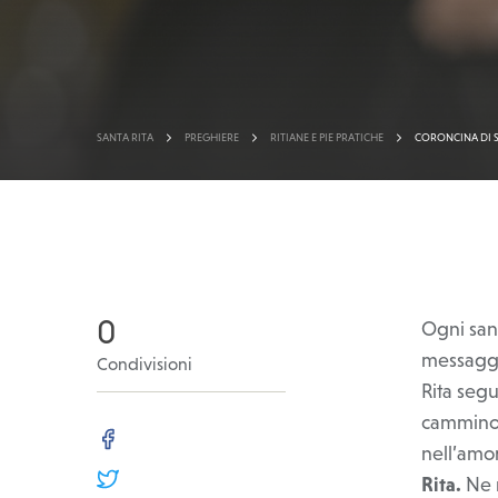
SANTA RITA
PREGHIERE
RITIANE E PIE PRATICHE
CORONCINA DI S
>
>
>
0
Ogni san
messaggio
Condivisioni
Rita segu
cammino d
nell’amo
FACEBOOK
Rita.
Ne r
TWITTER