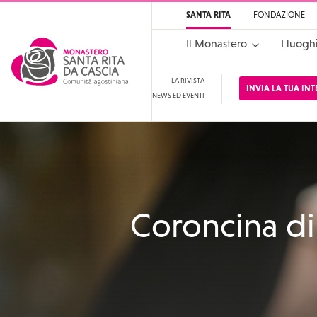
SANTA RITA
FONDAZIONE
Il Monastero
I luogh
LA RIVISTA
INVIA LA TUA IN
NEWS ED EVENTI
Santa Rita
Santuario di Santa Rit
Coroncina di