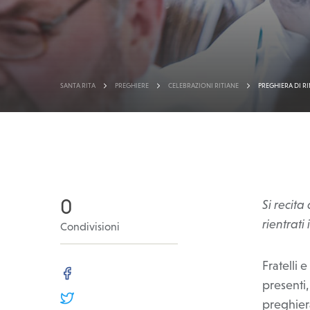
SANTA RITA
PREGHIERE
CELEBRAZIONI RITIANE
PREGHIERA DI R
>
>
>
0
Si recit
rientrati 
Condivisioni
Fratelli 
FACEBOOK
presenti
preghier
TWITTER