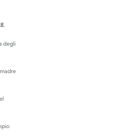
RE
.
a degli
.
i madre
el
empio