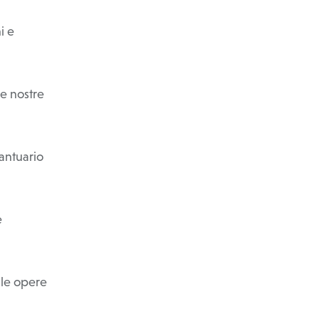
i e
le nostre
Santuario
e
e le opere