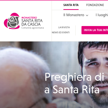
SANTA RITA
FONDAZIONE
Il Monastero
I luogh
LA RIVISTA
INVIA LA TUA IN
NEWS ED EVENTI
Santa Rita
Santuario di Santa Rit
Preghiera di
a Santa Rita