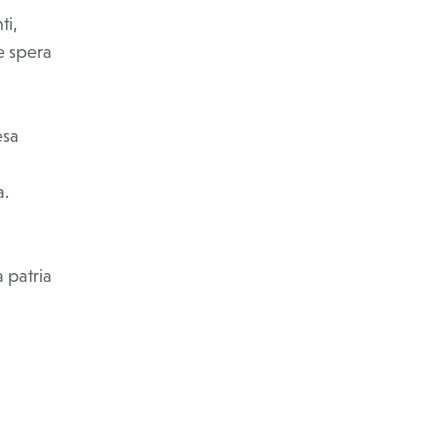
ti,
 e spera
esa
a.
 patria