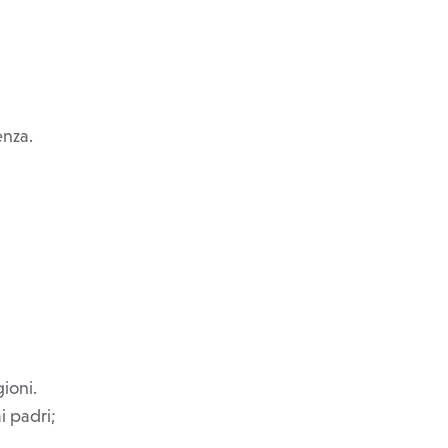
enza.
gioni.
i padri;