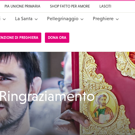
PIA UNIONE PRIMARIA
SHOP FATTO PER AMORE
LASCITI
i
La Santa
Pellegrinaggio
Preghiere
TENZIONE DI PREGHIERA
DONA ORA
a da Cascia
 Ringraziamento