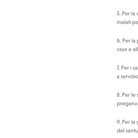
5. Per la
malati p
6. Per la
case e al
7. Per i 
a servizi
8. Per le
pregano 
9. Per la
del sant