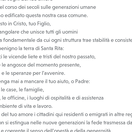
el corso dei secoli sulle generazioni umane
o edificato questa nostra casa comune.
sto in Cristo, tuo Figlio,
 angolare che unisce tutti gli uomini
ra fondamentale da cui ogni struttura trae stabilità e consist
nigno la terra di Santa Rita:
i le vicende liete e tristi del nostro passato,
 e le angosce del momento presente,
i e le speranze per l’avvenire.
enga mai a mancare il tuo aiuto, o Padre:
le case, le famiglie,
 le officine, i luoghi di ospitalità e di assistenza
biente di vita e lavoro.
del tuo amore i cittadini qui residenti o emigrati in altre re
on si estingua nelle nuove generazioni la fede trasmessa da
o e coerente il senso dell’onestà e della generosità,