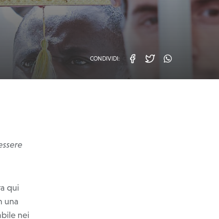
CONDIVIDI:
facebook
twitter
whatsa
 essere
ta qui
n una
bile nei