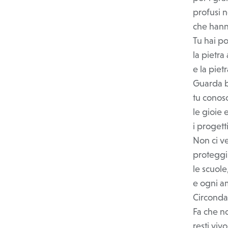
profusi n
che hann
Tu hai po
la pietra
e la piet
Guarda be
tu conosc
le gioie
i progett
Non ci v
proteggi 
le scuole,
e ogni am
Circonda 
Fa che n
resti viv