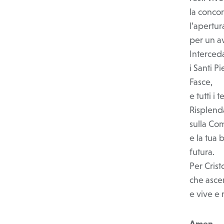
la concor
l’apertur
per un av
Interced
i Santi P
Fasce,
e tutti i 
Risplenda
sulla Com
e la tua
futura.
Per Cris
che ascen
e vive e 
Amen.