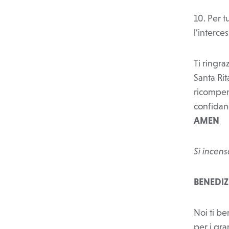
10. Per t
l’interce
Ti ringra
Santa Rit
ricompens
confidano
AMEN
Si incens
BENEDIZ
Noi ti be
per i gr