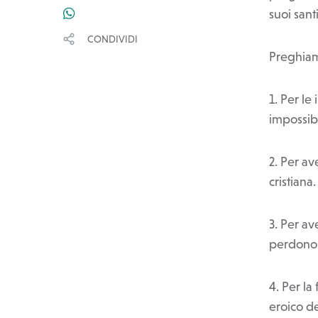
suoi santi
WHATSAPP
CONDIVIDI
Preghiam
1. Per le
impossib
2. Per a
cristian
3. Per av
perdono
4. Per la
eroico d