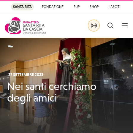
SANTA RITA
FONDAZIONE
PUP
SHOP
LASCITI
APRI
CERCA
IN DIRETTA SU YOU
Santa Rita
Santuario di Santa Rit
27 SETTEMBRE 2023
Nei santi cerchiamo
degli amici