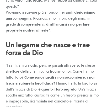
Tutto vero, tutto lecito. Ma, verrebbe da chiederci: solo
questo?
Proviamo a scavare più a fondo: nei santi
desideriamo
una compagnia
. Riconosciamo in loro degli amici
in
grado di comprenderci, di affiancarsi a noi per fare
proprie le nostre richieste
“.
Un legame che nasce e trae
forza da Dio
“I santi: amici nostri, perché passati attraverso le stesse
strettoie della vita in cui ci troviamo noi. Come hanno
fatto, loro?
Come sono riusciti a non soccombere, a non
lasciarsi rubare la loro fiducia?
Hanno tratto la loro forza
dall’amicizia di Dio:
è questo il loro segreto
. Un’amicizia
accolta anzitutto, custodita come un tesoro preziosissimo
e impagabile, ricambiata nel concreto e irrorata di
preghiera.