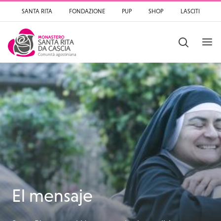
SANTA RITA
FONDAZIONE
PUP
SHOP
LASCITI
OPEN
SEARCH
Santa Rita
Santuario di Santa Rit
El mensaje