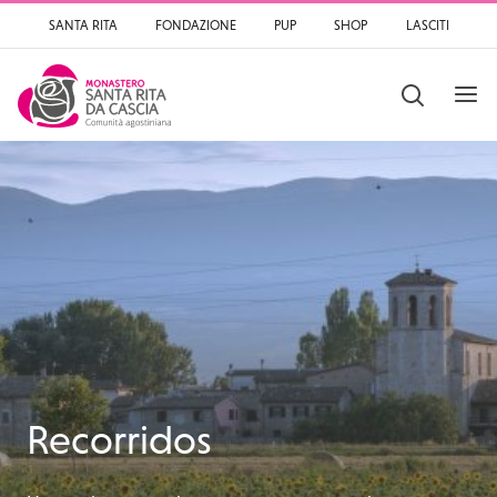
SANTA RITA
FONDAZIONE
PUP
SHOP
LASCITI
OPEN
SEARCH
Santa Rita
Santuario di Santa Rit
Recorridos