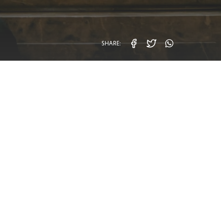
SHARE:
facebook
twitter
whatsa