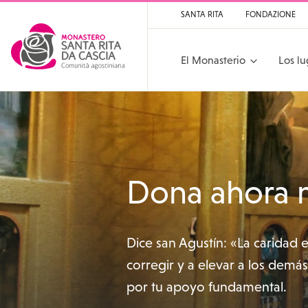
SANTA RITA
FONDAZIONE
El Monasterio
Los lu
Santa Rita
Santuario di Santa Rit
Dona ahora
Dice san Agustín: «La caridad 
corregir y a elevar a los demá
por tu apoyo fundamental.