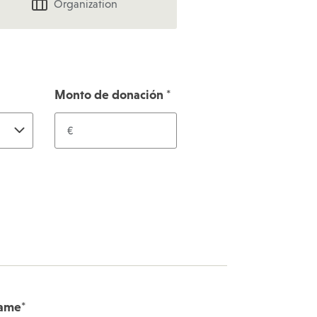
Organization
Monto de donación
*
€
ame
*