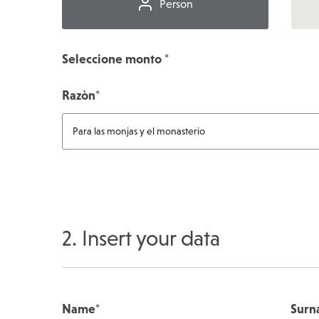
Person
Seleccione monto
*
Razòn
*
2. Insert your data
Name
*
Surn