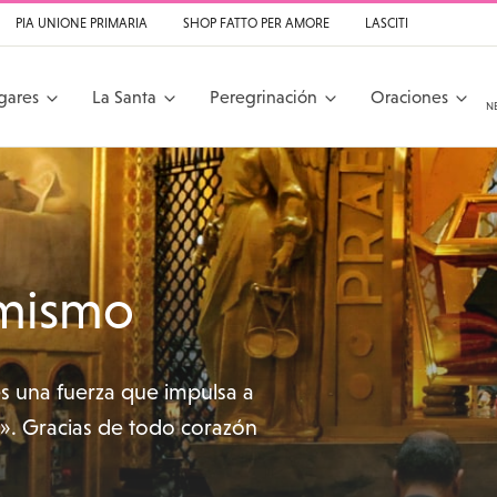
PIA UNIONE PRIMARIA
SHOP FATTO PER AMORE
LASCITI
gares
La Santa
Peregrinación
Oraciones
N
a da Cascia
 mismo
es una fuerza que impulsa a
s». Gracias de todo corazón