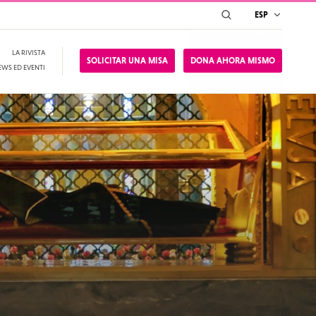
SEARCH
ESP
ITALIANO
LA RIVISTA
SOLICITAR UNA MISA
DONA AHORA MISMO
EWS ED EVENTI
ESPAÑOL
ENGLISH